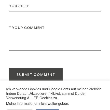
SUBMIT COMMENT
Ich verwende Cookies und Google Fonts auf meiner Website.
Indem Du auf „Akzeptieren“ klickst, stimmst Du der
Verwendung ALLER Cookies zu.
COPYRIGHTS ©LORELAI VAN LUX 2026 |
DATENSCHUTZ
|
IMPRESSUM
Meine Informationen nicht weiter geben
.